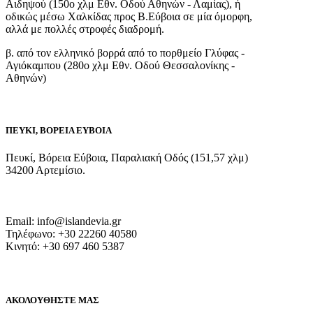
Αιδηψού (150ο χλμ Εθν. Οδού Αθηνών - Λαμίας), ή
οδικώς μέσω Χαλκίδας προς Β.Εύβοια σε μία όμορφη,
αλλά με πολλές στροφές διαδρομή.
β. από τον ελληνικό βορρά από το πορθμείο Γλύφας -
Αγιόκαμπου (280ο χλμ Εθν. Οδού Θεσσαλονίκης -
Αθηνών)
ΠΕΥΚΙ, ΒΟΡΕΙΑ ΕΥΒΟΙΑ
Πευκί, Βόρεια Εύβοια, Παραλιακή Οδός (151,57 χλμ)
34200 Αρτεμίσιο.
Email: info@islandevia.gr
Τηλέφωνο: +30 22260 40580
Κινητό: +30 697 460 5387
ΑΚΟΛΟΥΘΗΣΤΕ ΜΑΣ