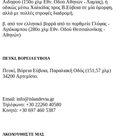
Αιδηψού (150ο χλμ Εθν. Οδού Αθηνών - Λαμίας), ή
οδικώς μέσω Χαλκίδας προς Β.Εύβοια σε μία όμορφη,
αλλά με πολλές στροφές διαδρομή.
β. από τον ελληνικό βορρά από το πορθμείο Γλύφας -
Αγιόκαμπου (280ο χλμ Εθν. Οδού Θεσσαλονίκης -
Αθηνών)
ΠΕΥΚΙ, ΒΟΡΕΙΑ ΕΥΒΟΙΑ
Πευκί, Βόρεια Εύβοια, Παραλιακή Οδός (151,57 χλμ)
34200 Αρτεμίσιο.
Email: info@islandevia.gr
Τηλέφωνο: +30 22260 40580
Κινητό: +30 697 460 5387
ΑΚΟΛΟΥΘΗΣΤΕ ΜΑΣ